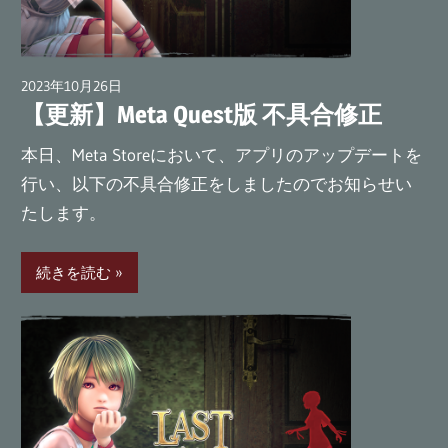
ム
『Last
Labyrinth』
2023年10月26日
wpmaster
公
【更新】Meta Quest版 不具合修正
式
本日、Meta Storeにおいて、アプリのアップデートを
ブ
行い、以下の不具合修正をしましたのでお知らせい
ロ
たします。
グ
続きを読む