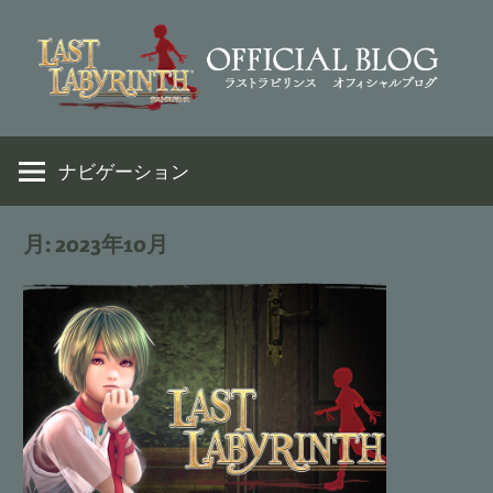
コ
ン
テ
ン
VR
Last
ツ
脱
ナビゲーション
へ
出
Labyrinth
ス
ア
キ
月:
2023年10月
ド
ッ
Official
ベ
プ
ン
Weblog
チ
ャ
ー
ゲ
ー