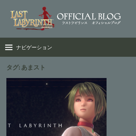
コ
ン
テ
ン
VR
Last
ツ
脱
ナビゲーション
へ
出
Labyrinth
ス
ア
キ
タグ:
あまスト
ド
ッ
Official
ベ
プ
ン
Weblog
チ
ャ
ー
ゲ
ー