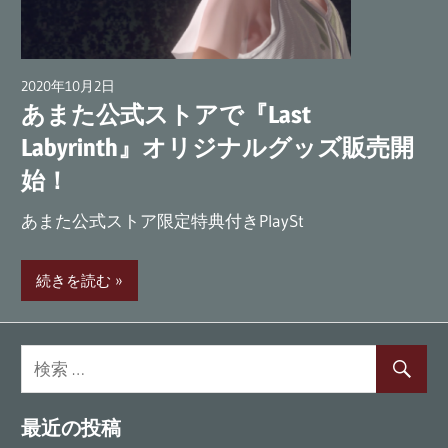
ム
『Last
Labyrinth』
2020年10月2日
広報担当AT
公
あまた公式ストアで『Last
式
Labyrinth』オリジナルグッズ販売開
ブ
始！
ロ
グ
あまた公式ストア限定特典付きPlaySt
続きを読む
最近の投稿