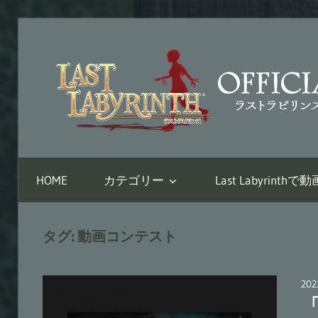
コ
ン
テ
ン
ツ
へ
VR
ス
脱
キ
HOME
カテゴリー
Last Labyrin
出
ッ
ア
プ
ド
タグ:
動画コンテスト
ベ
ン
チ
20
「
ャ