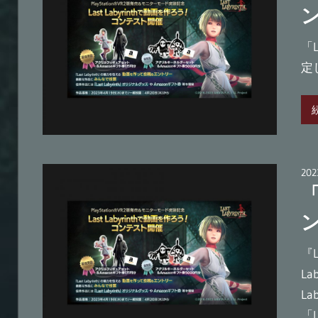
ー
ゲ
「
ー
定
ム
『Last
Labyrinth』
公
式
ブ
20
「
ロ
グ
『L
La
L
「