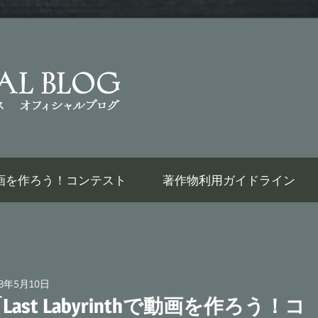
Last
Labyrinth
Official
thで動画を作ろう！コンテスト
著作物利用ガイドライン
Weblog
23年5月10日
広報担当AT
Last Labyrinthで動画を作ろう！コ