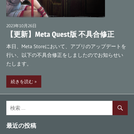
ム
『Last
Labyrinth』
2023年10月26日
wpmaster
公
【更新】Meta Quest版 不具合修正
式
本日、Meta Storeにおいて、アプリのアップデートを
ブ
行い、以下の不具合修正をしましたのでお知らせい
ロ
たします。
グ
続きを読む
最近の投稿