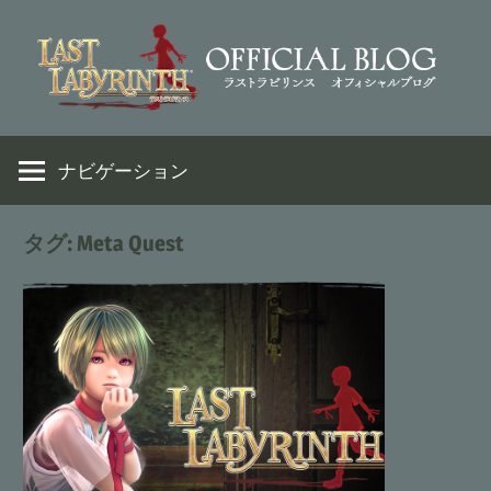
コ
ン
テ
ン
VR
Last
ツ
脱
ナビゲーション
へ
出
Labyrinth
ス
ア
キ
タグ:
Meta Quest
ド
ッ
Official
ベ
プ
ン
Weblog
チ
ャ
ー
ゲ
ー