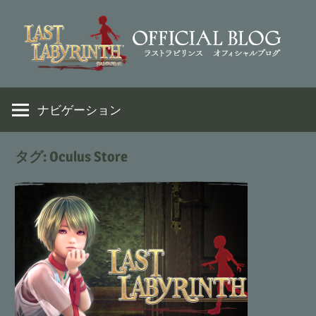
コ
ン
テ
ン
VR
Last
ツ
脱
ナビゲーション
へ
出
Labyrinth
ス
ア
キ
タグ:
Oculus Store
ド
ッ
Official
ベ
プ
ン
Weblog
チ
ャ
ー
ゲ
ー