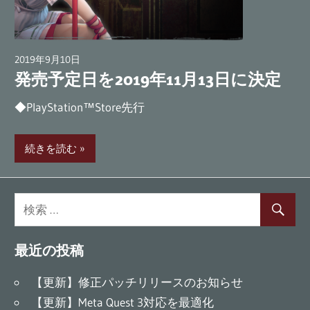
ム
『Last
Labyrinth』
2019年9月10日
広報担当AT
公
発売予定日を2019年11月13日に決定
式
◆PlayStation™Store先行
ブ
ロ
グ
続きを読む
最近の投稿
【更新】修正パッチリリースのお知らせ
【更新】Meta Quest 3対応を最適化