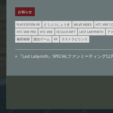
お知らせ
PLAYSTATION VR
どうぶつしょうぎ
VALVE INDEX
HTC VIVE C
HTC VIVE PRO
HTC VIVE
OCULUS RIFT
LAST LABYRINTH
ア
菊田裕樹
脱出ゲーム
VR
ラストラビリンス
投
前
『Last Labyrinth』SPECIALファンミーティング1
の
稿
記
ナ
事:
ビ
ゲ
ー