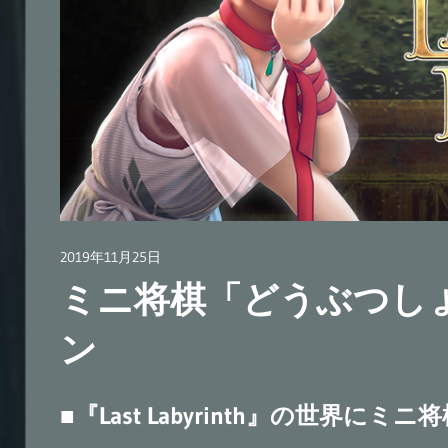
ー
ゲ
ー
ム
『Last
Labyrinth』
公
式
ブ
2019年11月25日
広報担当AT
ロ
ミニ将棋「どうぶつし
グ
ン
■
『Last Labyrinth』の世界