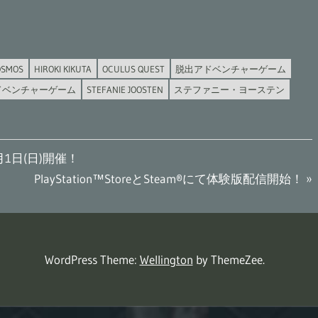
OSMOS
HIROKI KIKUTA
OCULUS QUEST
脱出アドベンチャーゲーム
ドベンチャーゲーム
STEFANIE JOOSTEN
ステファニー・ヨーステン
2月1日(日)開催！
次
PlayStation™StoreとSteam®にて体験版配信開始！
の
記
事:
WordPress Theme:
Wellington
by ThemeZee.