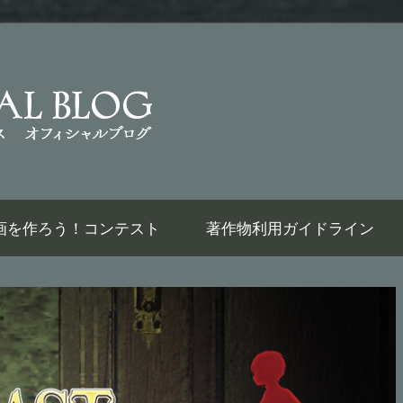
Last
Labyrinth
Official
thで動画を作ろう！コンテスト
著作物利用ガイドライン
Weblog