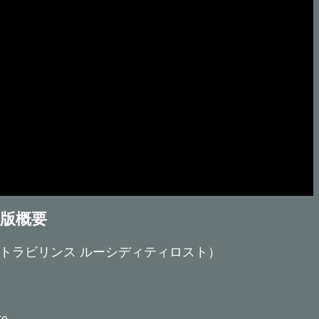
box版概要
Lost-（ラストラビリンス ルーシディティロスト）
e