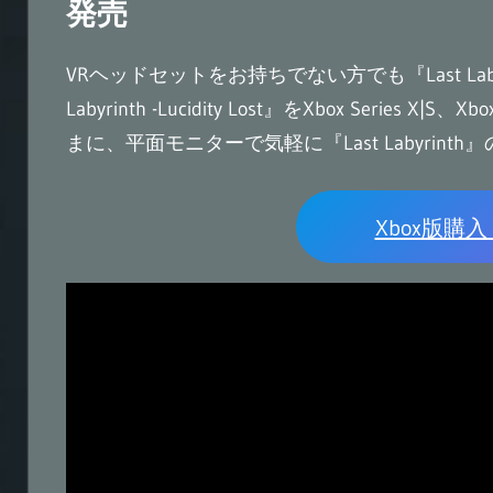
発売
VRヘッドセットをお持ちでない方でも『Last La
Labyrinth -Lucidity Lost』をXbox Se
まに、平面モニターで気軽に『Last Labyrin
Xbox版購入：Mi