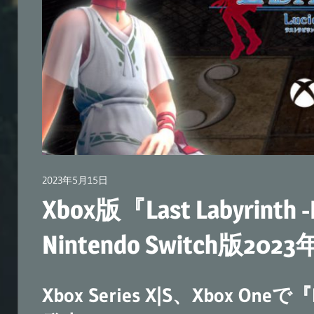
ー
ゲ
ー
ム
『Last
Labyrinth』
公
式
ブ
2023年5月15日
広報担当AT
ロ
Xbox版『Last Labyrinth
グ
Nintendo Switch版2
Xbox Series X|S、Xbox Oneで『La