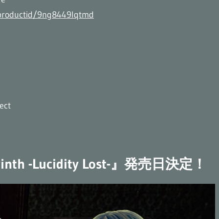
/productid/9ng8449lqtmd
ect
yrinth -Lucidity Lost-』発売日決定！