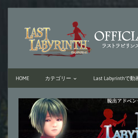
コ
ン
テ
ン
ツ
へ
VR
ス
脱
キ
HOME
カテゴリー
Last Labyrin
出
ッ
ア
プ
ド
ベ
ン
チ
ャ