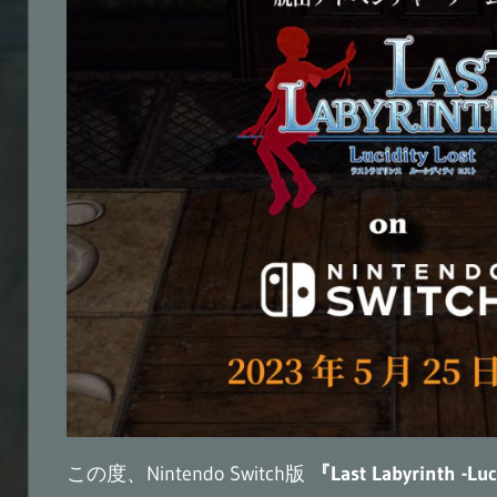
この度、Nintendo Switch版
『Last Labyrinth -Luc