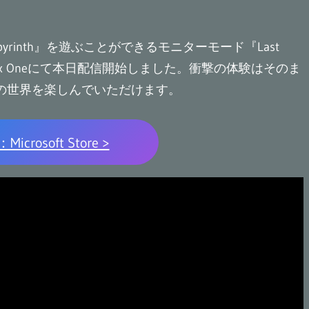
byrinth』を遊ぶことができるモニターモード『Last
ries X|S、Xbox Oneにて本日配信開始しました。衝撃の体験はそのま
th』の世界を楽しんでいただけます。
crosoft Store >