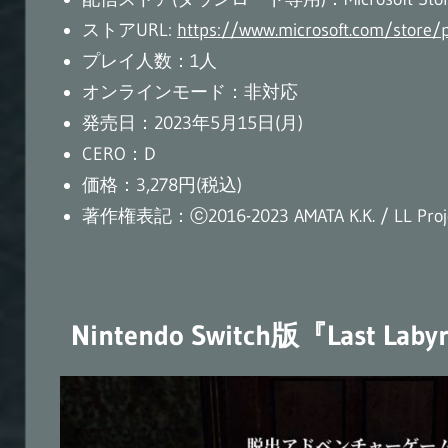
ストアURL:
https://www.microsoft.com/store
プレイ人数：1人
オンラインモード：非対応
発売日：2023年5月15日(月)
CERO：D
価格：3,278円(税込)
著作権表記：ⓒ2016-2023 AMATA K.K. / LL Proj
Nintendo Switch版『Last Lab