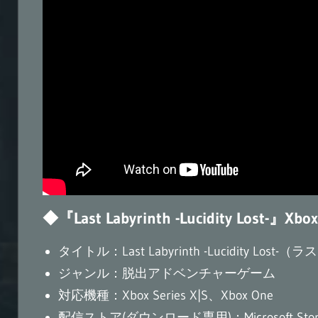
◆『Last Labyrinth -Lucidity Lost-』X
タイトル：Last Labyrinth -Lucidity 
ジャンル：脱出アドベンチャーゲーム
対応機種：Xbox Series X|S、Xbox One
配信ストア(ダウンロード専用)：Microsoft Stor