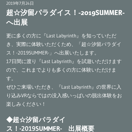
ム
2019年7月24日
広報担当AT
超☆汐留パラダイス！-2019SUMMER-
『Last
Labyrinth』
へ出展
公
更に多くの方に『Last Labyrinth』を知っていただ
式
き、実際に体験いただくため、「超☆汐留パラダイ
ブ
ス！-2019SUMMER-」へ出展いたします。
ロ
17日間に渡り『Last Labyrinth』を試遊いただけます
グ
ので、これまでよりも多くの方に体験いただけま
す。
ぜひご来場いただき、『Last Labyrinth』の世界に入
り込みVRならではの没入感いっぱいの脱出体験をお
楽しみください！
◆超☆汐留パラダイ
ス！-2019SUMMER- 出展概要