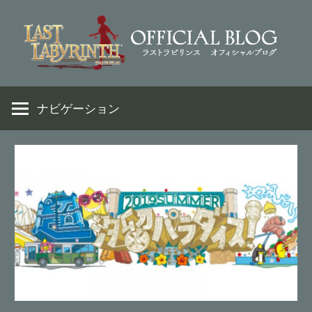
コ
ン
テ
ン
VR
Last
ツ
脱
ナビゲーション
へ
出
Labyrinth
ス
ア
キ
ド
ッ
Official
ベ
プ
ン
Weblog
チ
ャ
ー
ゲ
ー