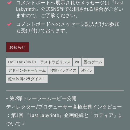
コメントボートへ展示されたメッセージは『Last
Labyrinth』公式SNS等で公開される場合がござい
ますので、ご了承ください。
コメントボードへのメッセージ記入だけの参加
も受け付けております。
お知らせ
LAST LABYRINTH
ラストラビリンス
VR
脱出ゲーム
アドベンチャーゲーム
汐留パラダイス
汐パラ
超☆汐留パラダイス！
投
前
第2弾トレーラームービー公開
次
の
ディレクター/プロデューサー高橋宏典インタビュー
稿
の
記
：第1回 『Last Labyrinth』企画経緯と「カティア」に
ナ
記
事:
ついて